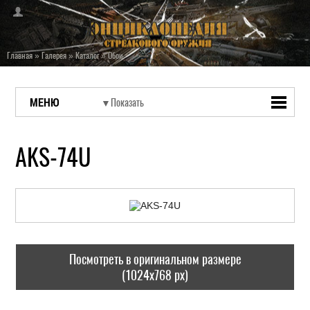
Главная
»
Галерея
»
Каталог
»
Обои
МЕНЮ
AKS-74U
Посмотреть в оригинальном размере
(1024x768 px)