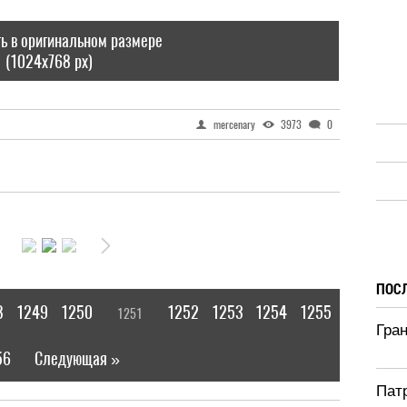
ь в оригинальном размере
(1024x768 px)
mercenary
3973
0
ПОС
8
1249
1250
1252
1253
1254
1255
1251
[
]
Гра
56
Следующая »
|
Патр