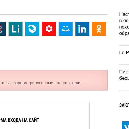
Нас
в яп
пех
обра
Le 
Пис
бес
 только зарегистрированные пользователи
ЗАК
МА ВХОДА НА САЙТ