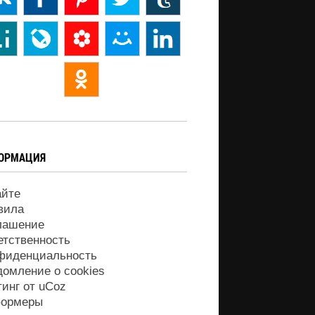
ОРМАЦИЯ
айте
вила
лашение
етственность
фиденциальность
домление о cookies
тинг от
uCoz
ормеры