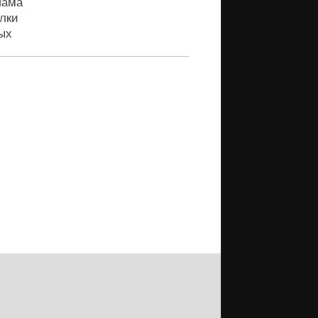
лама
лки
ых