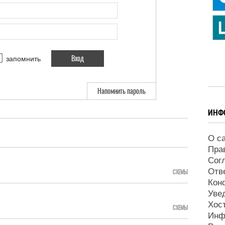
запомнить
Напомнить пароль
ИНФ
О с
Пра
Сог
Отв
СХЕМЫ
Кон
Уве
Хос
СХЕМЫ
Инф