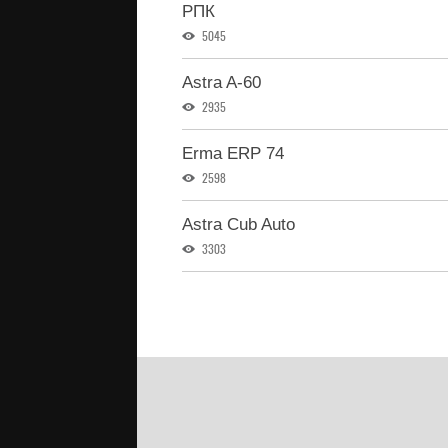
РПК
5045
Astra A-60
2935
Erma ERP 74
2598
Astra Cub Auto
3303