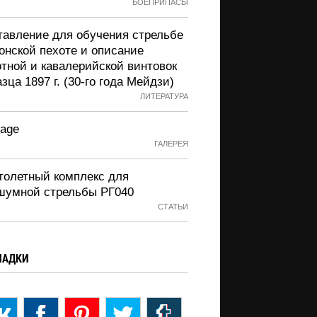
БОЕПРИПАСЫ
тавление для обучения стрельбе
онской пехоте и описание
отной и кавалерийской винтовок
зца 1897 г. (30-го года Мейдзи)
ЛИТЕРАТУРА
Page
ГАЛЕРЕЯ
толетный комплекс для
шумной стрельбы РГ040
СТАТЬИ
ЛАДКИ