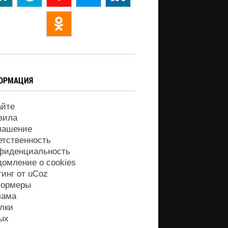
ОРМАЦИЯ
айте
вила
лашение
етственность
фиденциальность
домление о cookies
тинг от
uCoz
ормеры
лама
лки
ых