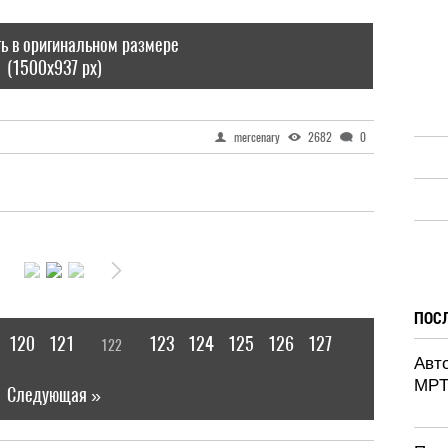
ь в оригинальном размере
(1500x937 px)
mercenary
2682
0
ПОС
120
121
123
124
125
126
127
122
[
]
|
Авт
MPT
Следующая »