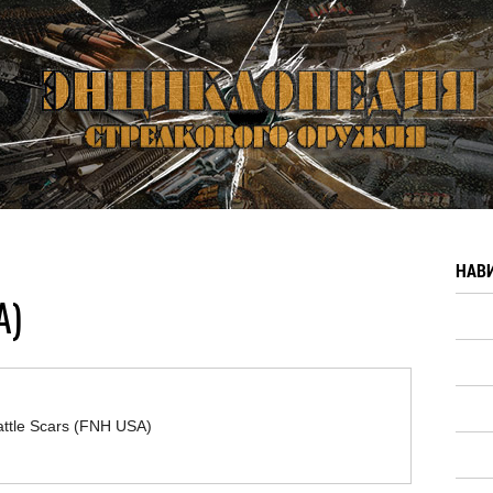
НАВ
A)