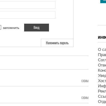
запомнить
ИНФ
Напомнить пароль
О с
Пра
Сог
Отв
Кон
Уве
Хос
СХЕМЫ
Инф
Рек
Ссы
СХЕМЫ
Отд