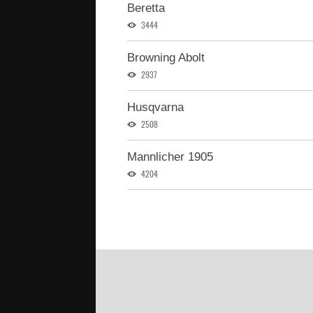
Beretta
3444
Browning Abolt
2937
Husqvarna
2508
Mannlicher 1905
4204