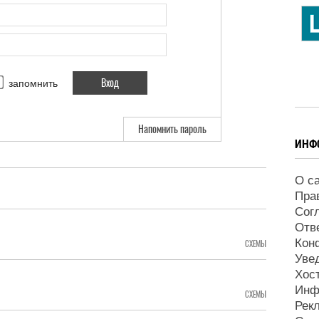
запомнить
Напомнить пароль
ИНФ
О с
Пра
Сог
Отв
Кон
СХЕМЫ
Уве
Хос
Инф
СХЕМЫ
Рек