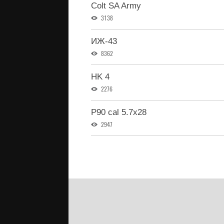
Colt SA Army
3138
ИЖ-43
8362
HK 4
2276
P90 cal 5.7x28
2947