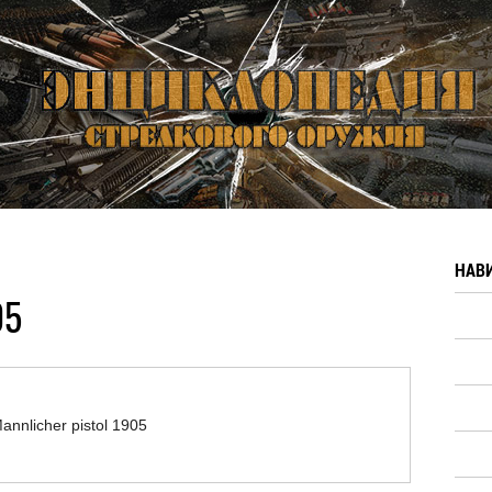
НАВ
05