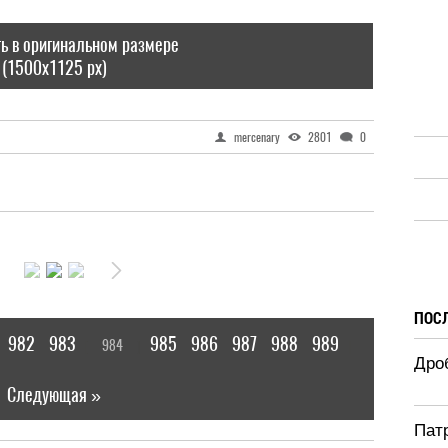
ь в оригинальном размере
(1500x1125 px)
mercenary
2801
0
ПОС
982
983
985
986
987
988
989
984
[
]
|
Дроб
Следующая »
Патр