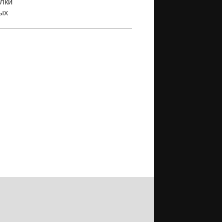
лки
ых