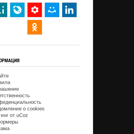
ОРМАЦИЯ
айте
вила
лашение
етственность
фиденциальность
домление о cookies
тинг от
uCoz
ормеры
лама