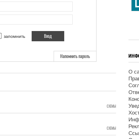
запомнить
ИНФ
Напомнить пароль
О с
Пра
Сог
Отв
Кон
Уве
СХЕМЫ
Хос
Инф
Рек
СХЕМЫ
Ссы