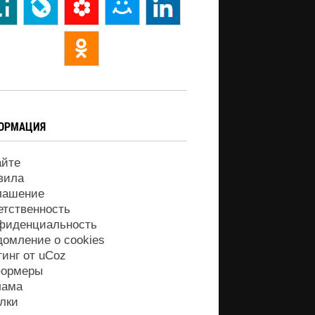
ОРМАЦИЯ
айте
вила
лашение
етственность
фиденциальность
домление о cookies
тинг от
uCoz
ормеры
лама
лки