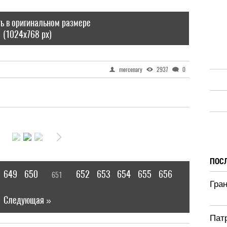
ь в оригинальном размере
(1024x768 px)
mercenary
2937
0
ПОС
649
650
652
653
654
655
656
651
[
]
|
Гран
Следующая »
Патр