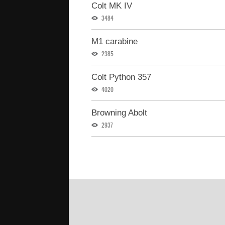
Colt MK IV
3484
M1 carabine
2385
Colt Python 357
4020
Browning Abolt
2937