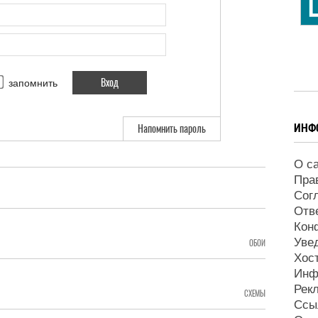
запомнить
ИНФ
Напомнить пароль
О с
Пра
Сог
Отв
Кон
Уве
ОБОИ
Хос
Инф
Рек
СХЕМЫ
Ссы