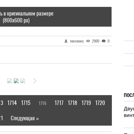
ь в оригинальном размере
(800x600 px)
mercenary
2900
0
ПОС
13
1714
1715
1717
1718
1719
1720
1716
[
]
Дву
винт
21
Следующая »
|