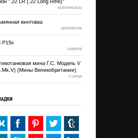
он ".22 LR (.22 Long Rifle)"
БОЕПРИПАСЫ
ымянная винтовка
ЛИТЕРАТУРА
 P15s
ГАЛЕРЕЯ
тивотанковая мина Г.С. Модель V
S.Mk.V) (Мины Великобритании)
СТАТЬИ
ЛАДКИ