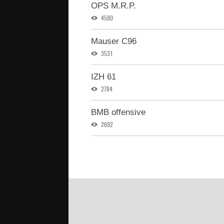
OPS M.R.P.
4580
Mauser C96
3531
IZH 61
2784
BMB offensive
2692