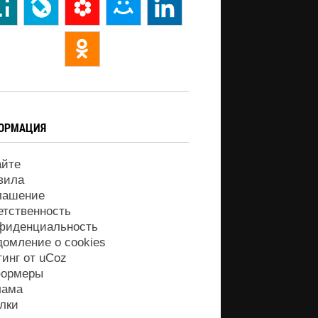
ОРМАЦИЯ
айте
вила
лашение
етственность
фиденциальность
домление о cookies
тинг от
uCoz
ормеры
лама
лки