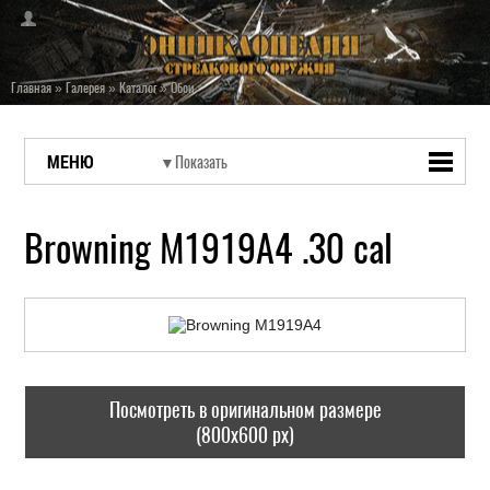
Главная
»
Галерея
»
Каталог
»
Обои
МЕНЮ
Browning M1919A4 .30 cal
Посмотреть в оригинальном размере
(800x600 px)