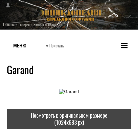
Главная
»
Галерея
»
Каталог
»
Обои
МЕНЮ
Garand
Посмотреть в оригинальном размере
(1024x683 px)