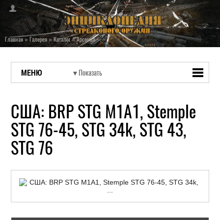
Главная
»
Галерея
»
Каталог
»
Арсенал
МЕНЮ
США: BRP STG M1A1, Stemple
STG 76-45, STG 34k, STG 43,
STG 76