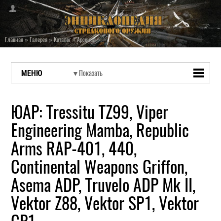
Главная
»
Галерея
»
Каталог
»
Арсенал
МЕНЮ
ЮАР: Tressitu TZ99, Viper
Engineering Mamba, Republic
Arms RAP-401, 440,
Continental Weapons Griffon,
Asema ADP, Truvelo ADP Mk II,
Vektor Z88, Vektor SP1, Vektor