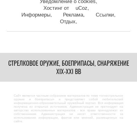
Уведомление о cookies
Хостинг от
uCoz
Информеры
Реклама
Ссылки
Отдых
СТРЕЛКОВОЕ ОРУЖИЕ, БОЕПРИПАСЫ, СНАРЯЖЕНИЕ
XIX-XXI ВВ
Сайт является частным собранием материалов по теме «огнестрельное
оружие и боеприпасы» и представляет собой любительский
информационно-образовательный оружейный портал. Вся информация
получена из открытых источников. Администрация не претендует на
авторство использованных материалов - все права принадлежат их
собственникам. Администрация не несет ответственности за
использование информации, фактов или мнений, размещенных на
сайте.