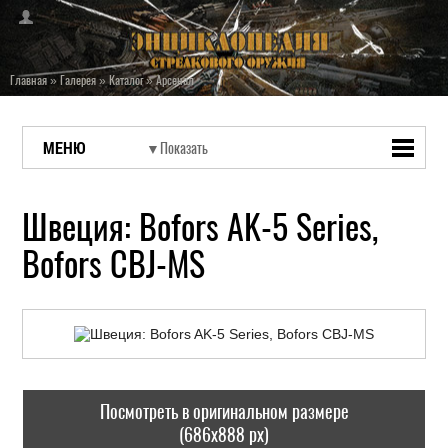
Главная
»
Галерея
»
Каталог
»
Арсенал
МЕНЮ
Швеция: Bofors AK-5 Series,
Bofors CBJ-MS
Посмотреть в оригинальном размере
(686x888 px)