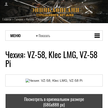
Главная
»
Галерея
»
Каталог
»
Арсенал
МЕНЮ
Чехия: VZ-58, Klec LMG, VZ-58
Pi
Посмотреть в оригинальном размере
(686x888 px)