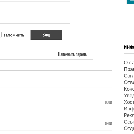
запомнить
ИНФ
Напомнить пароль
О с
Пра
Сог
Отв
Кон
Уве
Хос
ОБОИ
Инф
Рек
Ссы
ОБОИ
Отд