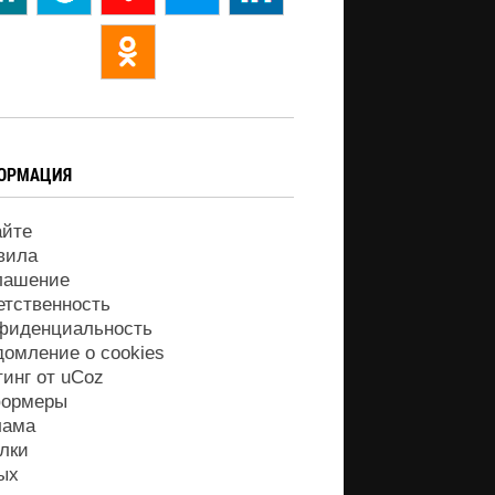
ОРМАЦИЯ
айте
вила
лашение
етственность
фиденциальность
домление о cookies
тинг от
uCoz
ормеры
лама
лки
ых