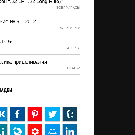
он ".22 LR (.22 Long Rifle)"
БОЕПРИПАСЫ
жие № 9 – 2012
ЛИТЕРАТУРА
 P15s
ГАЛЕРЕЯ
ссика прицеливания
СТАТЬИ
ЛАДКИ