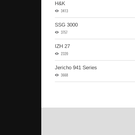
H&K
3413
SSG 3000
3757
IZH 27
2320
Jericho 941 Series
3668