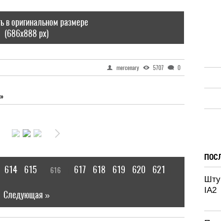
ь в оригинальном размере
(686x888 px)
mercenary
5707
0
»
ПОС
614
615
617
618
619
620
621
616
[
]
|
Шту
IA2
Следующая »