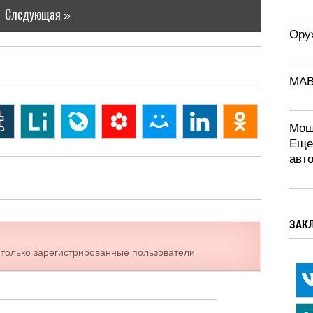
Следующая »
Ору
MAB
Мощ
Еще
авт
ЗАК
 только зарегистрированные пользователи