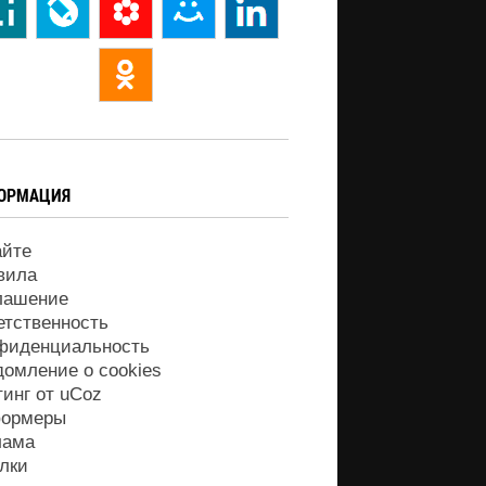
ОРМАЦИЯ
айте
вила
лашение
етственность
фиденциальность
домление о cookies
тинг от
uCoz
ормеры
лама
лки