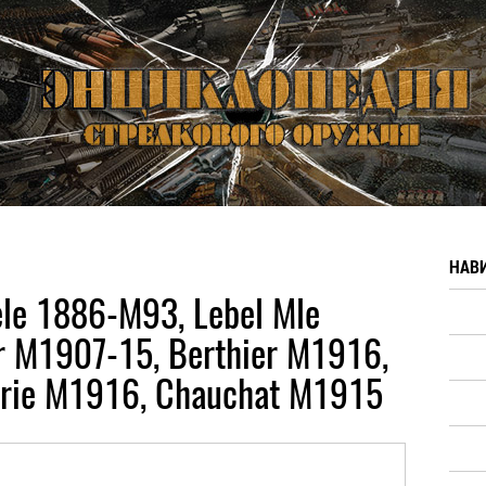
НАВ
le 1886-M93, Lebel Mle
r M1907-15, Berthier M1916,
lerie M1916, Chauchat M1915