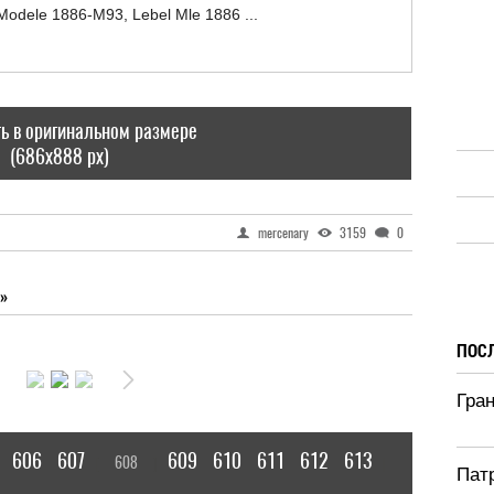
ь в оригинальном размере
(686x888 px)
mercenary
3159
0
»
ПОС
Гран
606
607
609
610
611
612
613
608
[
]
|
Патр