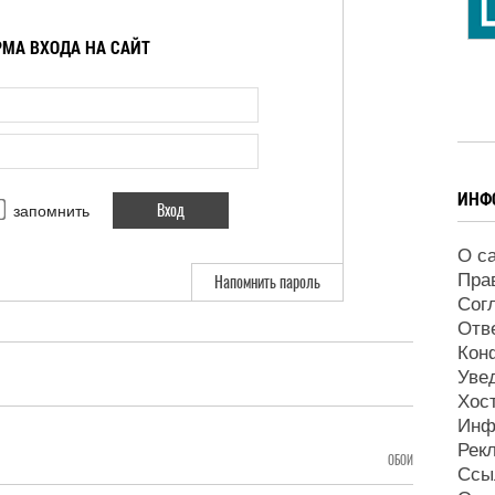
МА ВХОДА НА САЙТ
ИНФ
запомнить
О с
Пра
Напомнить пароль
Сог
Отв
Кон
Уве
Хос
Инф
Рек
ОБОИ
Ссы