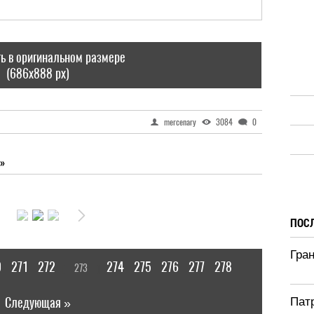
ь в оригинальном размере
(686x888 px)
mercenary
3084
0
»
ПОС
Гран
0
271
272
274
275
276
277
278
273
[
]
|
Следующая »
Патр