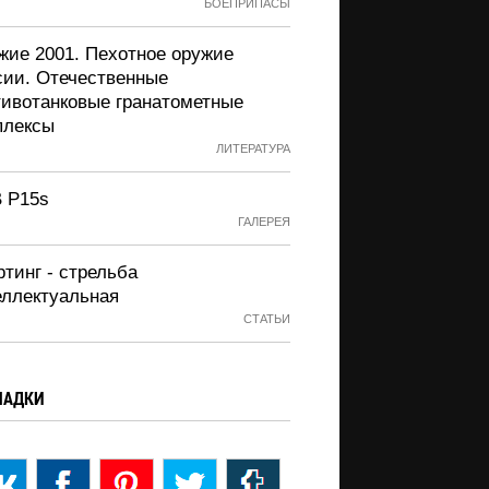
БОЕПРИПАСЫ
жие 2001. Пехотное оружие
сии. Отечественные
тивотанковые гранатометные
плексы
ЛИТЕРАТУРА
 P15s
ГАЛЕРЕЯ
тинг - стрельба
еллектуальная
СТАТЬИ
ЛАДКИ