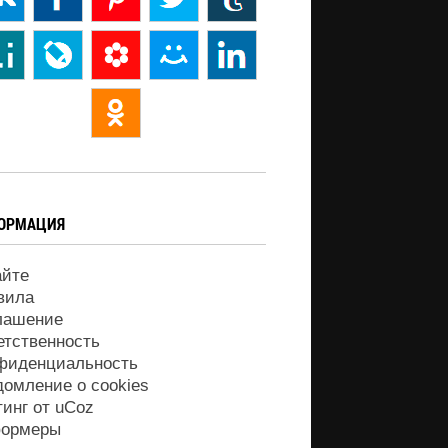
ОРМАЦИЯ
айте
вила
лашение
етственность
фиденциальность
домление о cookies
тинг от
uCoz
ормеры