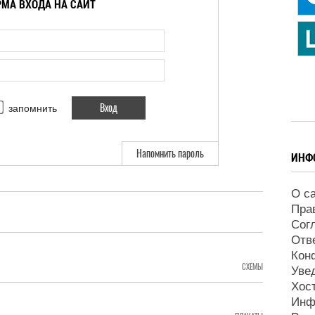
МА ВХОДА НА САЙТ
запомнить
Напомнить пароль
ИНФ
О с
Пра
Сог
Отв
Кон
СХЕМЫ
Уве
Хос
Инф