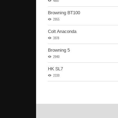
4887
Browning BT100
2955
Colt Anaconda
3978
Browning 5
2940
HK SL7
2330