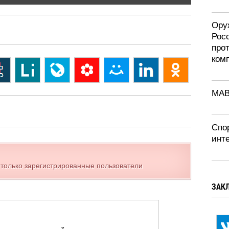
Ору
Рос
про
ком
MAB
Спор
инт
 только зарегистрированные пользователи
ЗАК