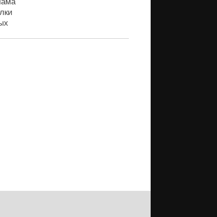
лама
лки
ых