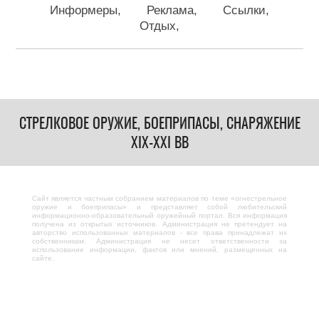
Информеры
Реклама
Ссылки
Отдых
СТРЕЛКОВОЕ ОРУЖИЕ, БОЕПРИПАСЫ, СНАРЯЖЕНИЕ
XIX-XXI ВВ
Сайт является частным собранием материалов по теме «огнестрельное
оружие и боеприпасы» и представляет собой любительский
информационно-образовательный оружейный портал. Вся информация
получена из открытых источников. Администрация не претендует на
авторство использованных материалов - все права принадлежат их
собственникам. Администрация не несет ответственности за
использование информации, фактов или мнений, размещенных на
сайте.