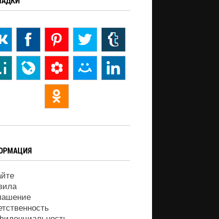
ЛАДКИ
ОРМАЦИЯ
айте
вила
лашение
етственность
фиденциальность