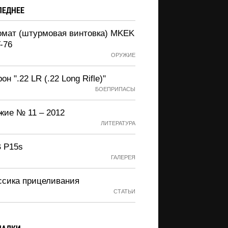
ЛЕДНЕЕ
омат (штурмовая винтовка) MKEK
-76
ОРУЖИЕ
он ".22 LR (.22 Long Rifle)"
БОЕПРИПАСЫ
жие № 11 – 2012
ЛИТЕРАТУРА
 P15s
ГАЛЕРЕЯ
ссика прицеливания
СТАТЬИ