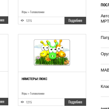
ПОС
Игры
»
Головоломки
Авт
нее
Подробнее
1215
MPT
Патр
Ору
MAB
НЯМСТЕРЫ! ЛЮКС
Кла
Игры
»
Головоломки
нее
Подробнее
1215