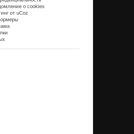
домление о cookies
тинг от
uCoz
ормеры
лама
лки
ых